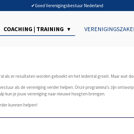
✔Goed Verenigingsbestuur Nederland
COACHING | TRAINING
VERENIGINGSZAK
al als er resultaten worden geboekt en het ledental groeit. Maar wat doe
 bestuur als de vereniging verder helpen. Onze programma's zijn ontwor
ulp kun je jouw vereniging naar nieuwe hoogten brengen.
erder kunnen helpen!