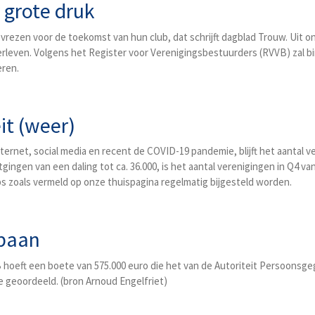
 grote druk
ezen voor de toekomst van hun club, dat schrijft dagblad Trouw. Uit ond
erleven. Volgens het Register voor Verenigingsbestuurders (RVVB) zal binne
eren.
it (weer)
ernet, social media en recent de COVID-19 pandemie, blijft het aantal v
ingen van een daling tot ca. 36.000, is het aantal verenigingen in Q4 va
ubs zoals vermeld op onze thuispagina regelmatig bijgesteld worden.
 baan
hoeft een boete van 575.000 euro die het van de Autoriteit Persoonsg
e geoordeeld. (bron Arnoud Engelfriet)