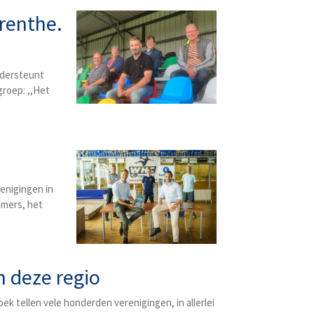
renthe.
ondersteunt
groep: ,,Het
renigingen in
mmers, het
n deze regio
k tellen vele honderden verenigingen, in allerlei