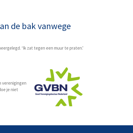
 aan de bak vanwege
ergelegd. ‘Ik zat tegen een muur te praten.’
n verenigingen
oe je niet