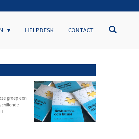
EN
HELPDESK
CONTACT
deze groep een
schillende
dt