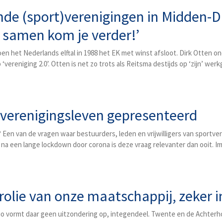
de (sport)verenigingen in Midden-D
r samen kom je verder!’
toen het Nederlands elftal in 1988 het EK met winst afsloot. Dirk Otten 
eniging 2.0’. Otten is net zo trots als Reitsma destijds op ‘zijn’ werk
verenigingsleven gepresenteerd
? Een van de vragen waar bestuurders, leden en vrijwilligers van sportve
 na een lange lockdown door corona is deze vraag relevanter dan ooit. I
rolie van onze maatschappij, zeker i
io vormt daar geen uitzondering op, integendeel. Twente en de Achterhoe